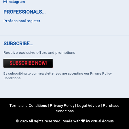
Instagram
PROFESSIONALS...
Professional register
SUBSCRIBE...
Receive exclusive offers and promotions
SUBSCRIBE NOW!
By subscribing to our newsletter you are accepting our Privacy Policy
Conditions
Terms and Conditions
|
Privacy Policy
|
Legal Advice
|
Purchase
conditions
© 2026 All rights reserved. Made with
by virtual domus