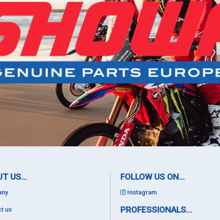
T US...
FOLLOW US ON...
ny
Instagram
PROFESSIONALS...
t us