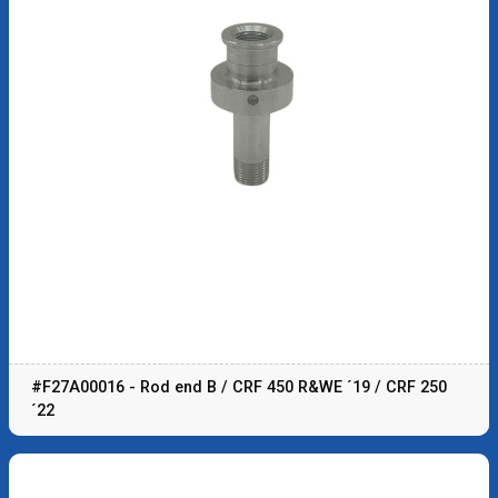
#F27A00016 - Rod end B / CRF 450 R&WE ´19 / CRF 250
´22