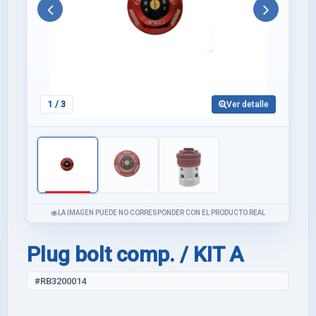
Anterior
Siguie
1
/ 3
Ver detalle
LA IMAGEN PUEDE NO CORRESPONDER CON EL PRODUCTO REAL
Plug bolt comp. / KIT A
#RB3200014