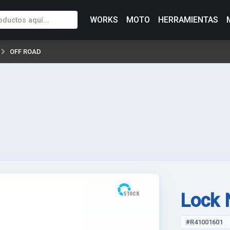
WORKS
MOTO
HERRAMIENTAS
OFF ROAD
Lock 
#R41001601