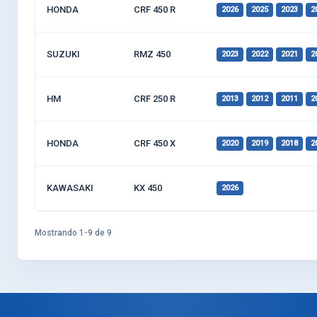
HONDA
CRF 450 R
2026
2025
2023
2
SUZUKI
RMZ 450
2023
2022
2021
2
HM
CRF 250 R
2013
2012
2011
2
HONDA
CRF 450 X
2020
2019
2018
2
KAWASAKI
KX 450
2026
Mostrando 1-9 de 9