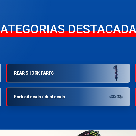
ATEGORIAS DESTACAD
REAR SHOCK PARTS
Fork oil seals / dust seals