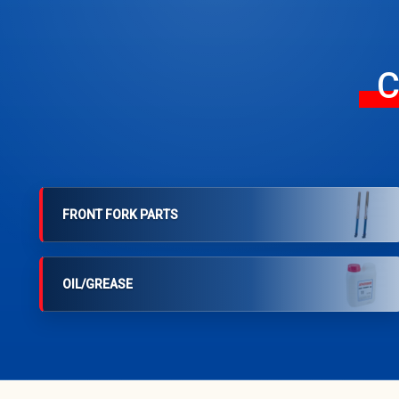
C
FRONT FORK PARTS
OIL/GREASE