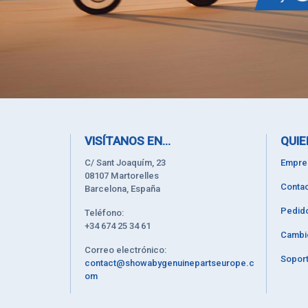
VISÍTANOS EN...
QUIE
C/ Sant Joaquím, 23
Empre
08107 Martorelles
Contac
Barcelona, España
Pedid
Teléfono:
+34 674 25 34 61
Cambi
Correo electrónico:
Soport
contact@showabygenuinepartseurope.c
om