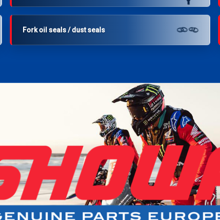
Fork oil seals / dust seals