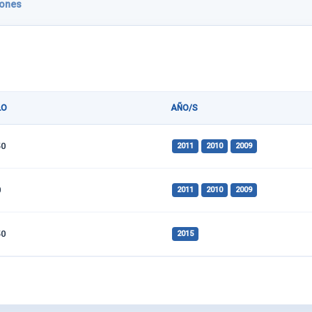
iones
LO
AÑO/S
50
2011
2010
2009
0
2011
2010
2009
50
2015