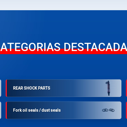
ATEGORIAS DESTACAD
REAR SHOCK PARTS
Fork oil seals / dust seals