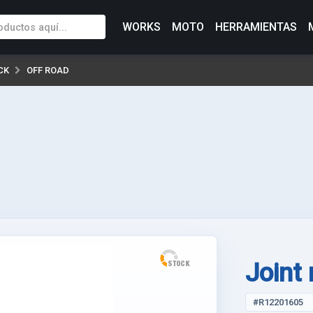
WORKS
MOTO
HERRAMIENTAS
CK
OFF ROAD
Joint
#R12201605