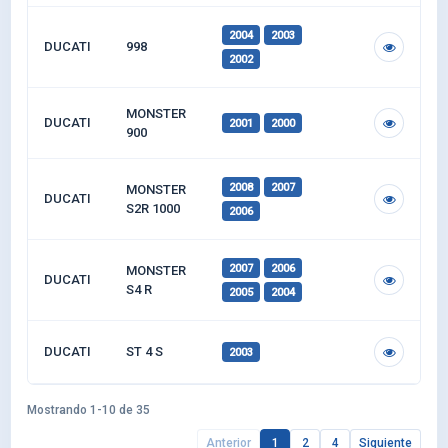
2004
2003
DUCATI
998
2002
MONSTER
DUCATI
2001
2000
900
2008
2007
MONSTER
DUCATI
S2R 1000
2006
2007
2006
MONSTER
DUCATI
S4 R
2005
2004
DUCATI
ST 4 S
2003
Mostrando 1-10 de 35
Anterior
1
2
4
Siguiente