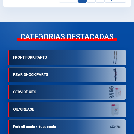
CATEGORIAS DESTACADAS
FRONT FORK PARTS
REAR SHOCK PARTS
SERVICE KITS
OIL/GREASE
Fork oil seals / dust seals