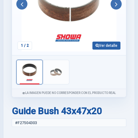
Anterior
Siguie
1
/ 2
Ver detalle
LA IMAGEN PUEDE NO CORRESPONDER CON EL PRODUCTO REAL
Guide Bush 43x47x20
#F27504303