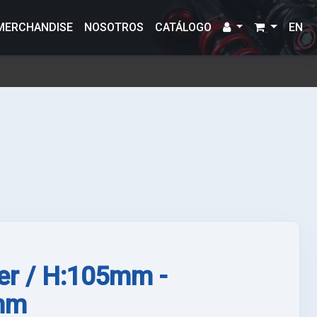
MERCHANDISE
NOSOTROS
CATÁLOGO
EN
er / H:105mm -
mm