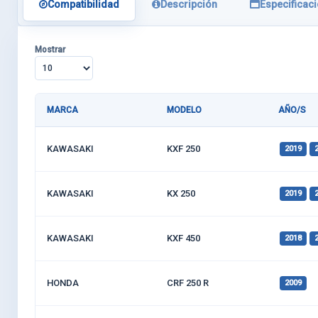
Compatibilidad
Descripción
Especificac
Mostrar
MARCA
MODELO
AÑO/S
KAWASAKI
KXF 250
2019
KAWASAKI
KX 250
2019
KAWASAKI
KXF 450
2018
HONDA
CRF 250 R
2009