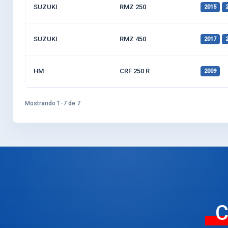
SUZUKI
RMZ 250
2015
SUZUKI
RMZ 450
2017
HM
CRF 250 R
2009
Mostrando 1-7 de 7
C