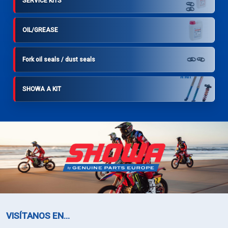
SERVICE KITS
OIL/GREASE
Fork oil seals / dust seals
SHOWA A KIT
VISÍTANOS EN...