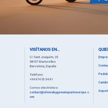
VISÍTANOS EN...
QUIE
C/ Sant Joaquím, 23
Empre
08107 Martorelles
Contac
Barcelona, España
Pedid
Teléfono:
+34 674 25 34 61
Cambi
Correo electrónico:
Soport
contact@showabygenuinepartseurope.c
om