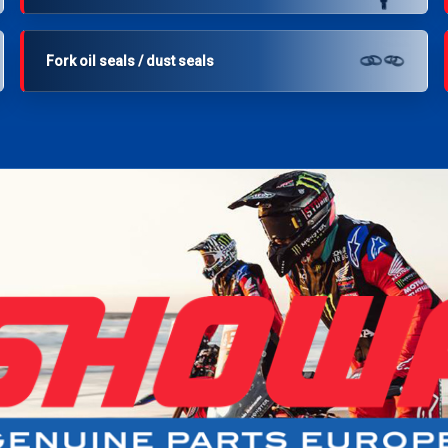
Fork oil seals / dust seals