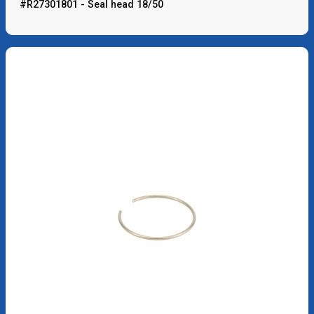
#R27301801 - Seal head 18/50