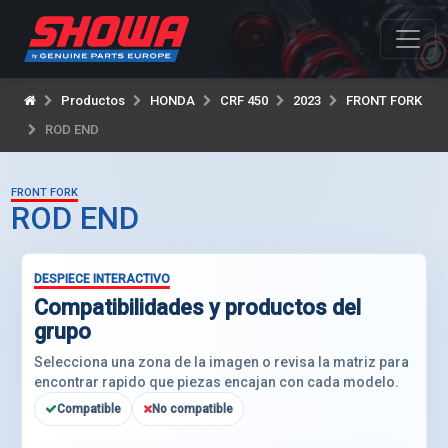
Productos
HONDA
CRF 450
2023
FRONT FORK
ROD END
FRONT FORK
ROD END
DESPIECE INTERACTIVO
Compatibilidades y productos del
grupo
Selecciona una zona de la imagen o revisa la matriz para
encontrar rapido que piezas encajan con cada modelo.
Compatible
No compatible