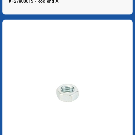
#F27800015 - Rod end A