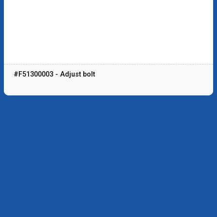
#F51300003 - Adjust bolt
CATEGORIAS DESTACADAS
FRONT FORK PARTS
REAR SHOCK PARTS