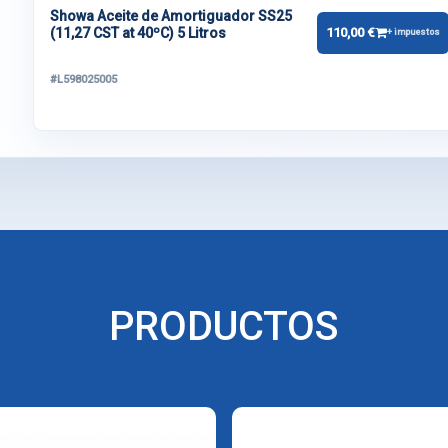
Showa Aceite de Amortiguador SS25
(11,27 CST at 40ºC) 5 Litros
110,00 €
+ impuestos
#L598025005
PRODUCTOS