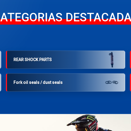
ATEGORIAS DESTACAD
REAR SHOCK PARTS
Fork oil seals / dust seals