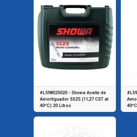
#L598025020 - Showa Aceite de
#L59
Amortiguador SS25 (11,27 CST at
Amor
40ºC) 20 Litros
40ºC