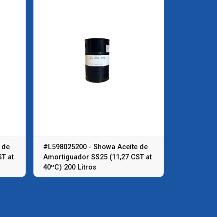
 de
#L598025200 - Showa Aceite de
T at
Amortiguador SS25 (11,27 CST at
40ºC) 200 Litros