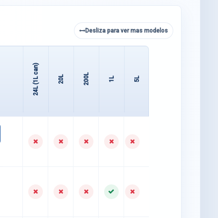
Desliza para ver mas modelos
24L (1L can)
200L
20L
1L
5L