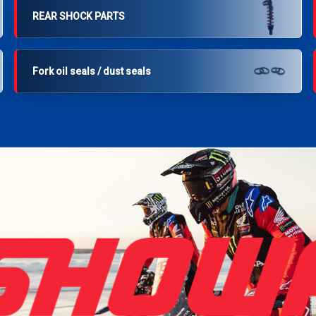
REAR SHOCK PARTS
Fork oil seals / dust seals