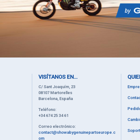
VISÍTANOS EN...
QUIE
C/ Sant Joaquím, 23
Empre
08107 Martorelles
Contac
Barcelona, España
Pedid
Teléfono:
+34 674 25 34 61
Cambi
Correo electrónico:
Soport
contact@showabygenuinepartseurope.c
om