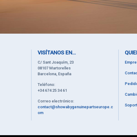
VISÍTANOS EN...
QUIE
C/ Sant Joaquím, 23
Empre
08107 Martorelles
Contac
Barcelona, España
Pedid
Teléfono:
+34 674 25 34 61
Cambi
Correo electrónico:
Soport
contact@showabygenuinepartseurope.c
om