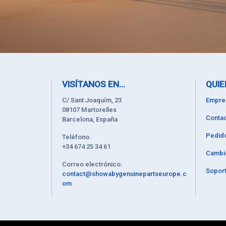
VISÍTANOS EN...
QUIE
C/ Sant Joaquím, 23
Empre
08107 Martorelles
Contac
Barcelona, España
Pedid
Teléfono:
+34 674 25 34 61
Cambi
Correo electrónico:
Soport
contact@showabygenuinepartseurope.c
om