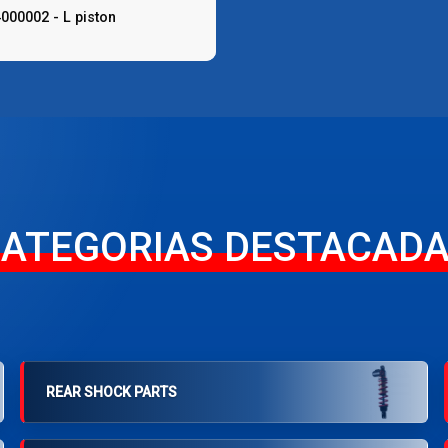
000002 - L piston
ATEGORIAS DESTACAD
REAR SHOCK PARTS