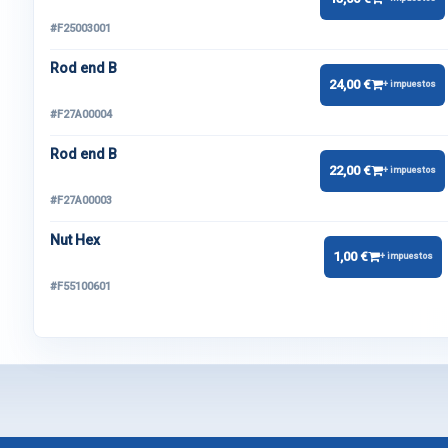
#F25003001
Rod end B
24,00 €
+ impuestos
#F27A00004
Rod end B
22,00 €
+ impuestos
#F27A00003
Nut Hex
1,00 €
+ impuestos
#F55100601