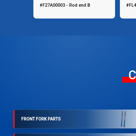
#F27A00003 - Rod end B
#FL4
C
FRONT FORK PARTS