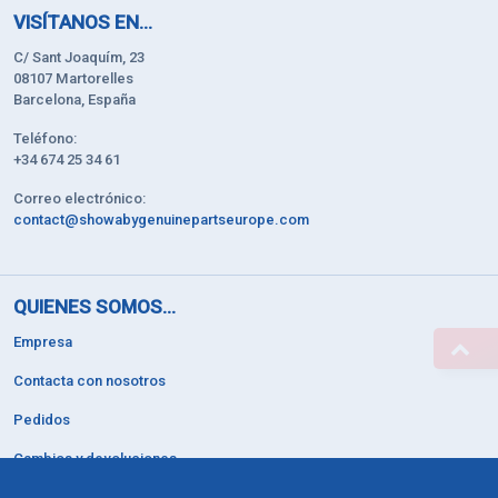
VISÍTANOS EN...
C/ Sant Joaquím, 23
08107 Martorelles
Barcelona, España
Teléfono:
+34 674 25 34 61
Correo electrónico:
contact@showabygenuinepartseurope.com
QUIENES SOMOS...
Empresa
Contacta con nosotros
Pedidos
Cambios y devoluciones
Soporte 24/7