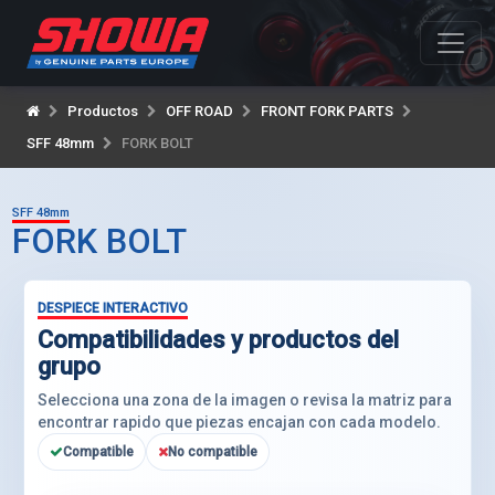
Productos
OFF ROAD
FRONT FORK PARTS
SFF 48mm
FORK BOLT
SFF 48mm
FORK BOLT
DESPIECE INTERACTIVO
Compatibilidades y productos del
grupo
Selecciona una zona de la imagen o revisa la matriz para
encontrar rapido que piezas encajan con cada modelo.
Compatible
No compatible