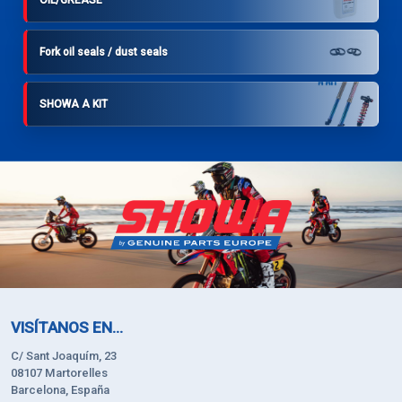
Fork oil seals / dust seals
SHOWA A KIT
VISÍTANOS EN...
C/ Sant Joaquím, 23
08107 Martorelles
Barcelona, España