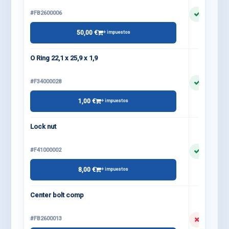
#FB2600006
50,00 €
+ impuestos
O Ring 22,1 x 25,9 x 1,9
#F34000028
1,00 €
+ impuestos
Lock nut
#F41000002
8,00 €
+ impuestos
Center bolt comp
#FB2600013