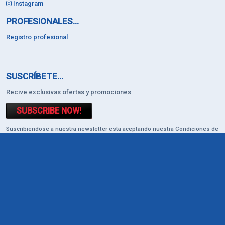
Instagram
PROFESIONALES...
Registro profesional
SUSCRÍBETE...
Recive exclusivas ofertas y promociones
SUBSCRIBE NOW!
Suscribiendose a nuestra newsletter esta aceptando nuestra Condiciones de
Politica de Privacidad
Términos y condiciones
|
Política de privacidad
|
Aviso legal
|
Condiciones de compra
© 2026 All rights reserved. Made with
by virtual domus