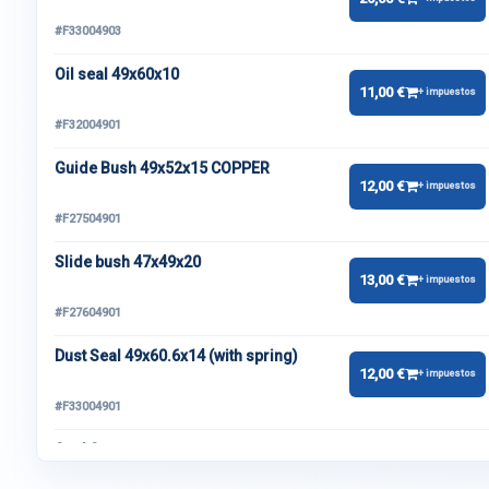
#F33004903
Oil seal 49x60x10
11,00 €
+ impuestos
#F32004901
Guide Bush 49x52x15 COPPER
12,00 €
+ impuestos
#F27504901
Slide bush 47x49x20
13,00 €
+ impuestos
#F27604901
Dust Seal 49x60.6x14 (with spring)
12,00 €
+ impuestos
#F33004901
Seal Spacer
16,00 €
+ impuestos