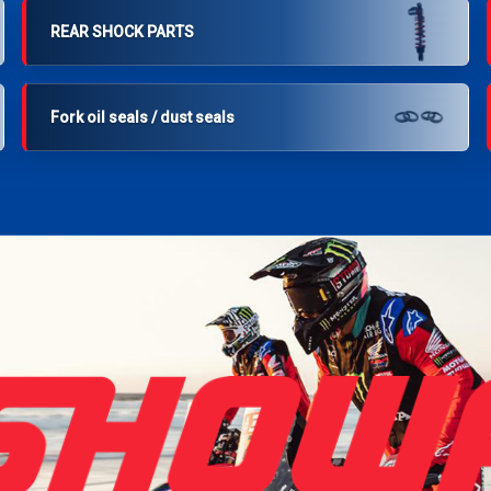
REAR SHOCK PARTS
Fork oil seals / dust seals