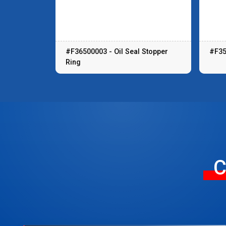
#F36500003 - Oil Seal Stopper
#F35
Ring
C