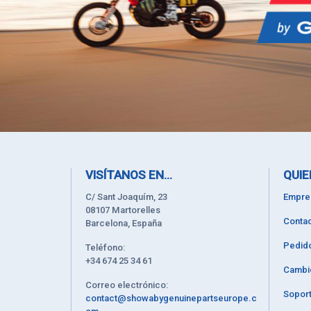
VISÍTANOS EN...
QUIE
C/ Sant Joaquím, 23
Empre
08107 Martorelles
Contac
Barcelona, España
Pedid
Teléfono:
+34 674 25 34 61
Cambi
Correo electrónico:
Soport
contact@showabygenuinepartseurope.c