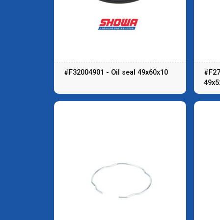
#F32004901 - Oil seal 49x60x10
#F27
49x5