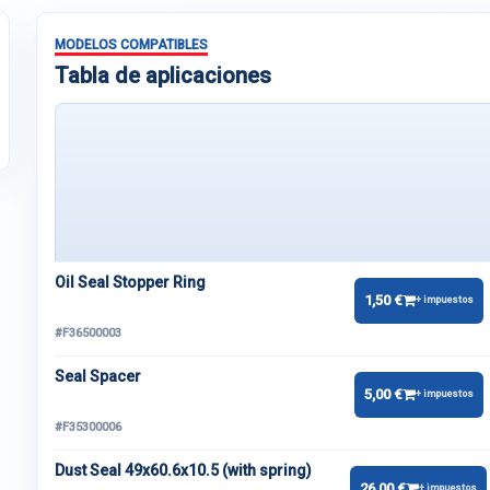
MODELOS COMPATIBLES
Tabla de aplicaciones
Oil Seal Stopper Ring
1,50 €
+ impuestos
#F36500003
Seal Spacer
5,00 €
+ impuestos
#F35300006
Dust Seal 49x60.6x10.5 (with spring)
26,00 €
+ impuestos