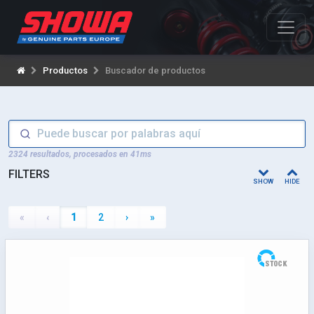
Productos
Buscador de productos
2324 resultados
, procesados en
41
ms
FILTERS
SHOW
HIDE
«
‹
1
2
›
»