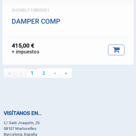
SHOWA F10800001
DAMPER COMP
415,00 €
+ impuestos
«
‹
1
2
›
»
VISÍTANOS EN...
C/ Sant Joaquím, 23
08107 Martorelles
Barcelona, España